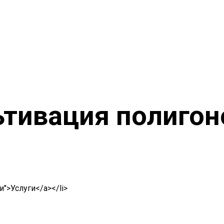
ьтивация полигон
уги">Услуги</a></li>